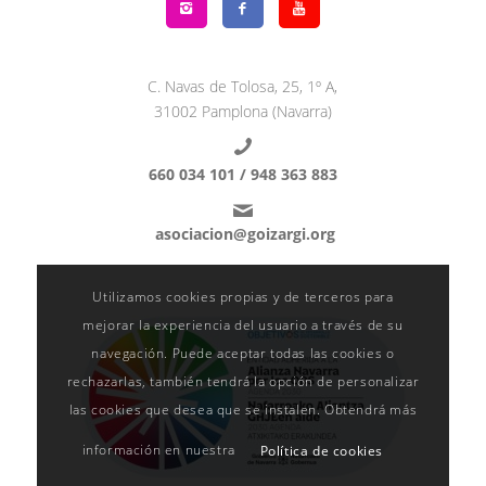
C. Navas de Tolosa, 25, 1º A,
31002 Pamplona (Navarra)
660 034 101 /
948 363 883
asociacion@goizargi.org
Utilizamos cookies propias y de terceros para
mejorar la experiencia del usuario a través de su
navegación. Puede aceptar todas las cookies o
rechazarlas, también tendrá la opción de personalizar
las cookies que desea que se instalen. Obtendrá más
información en nuestra
Política de cookies