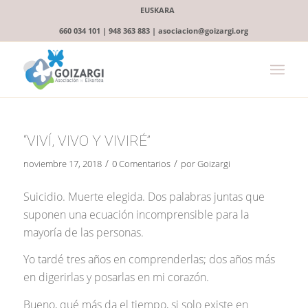
EUSKARA
660 034 101 | 948 363 883 | asociacion@goizargi.org
“VIVÍ, VIVO Y VIVIRÉ”
/
/
noviembre 17, 2018
0 Comentarios
por
Goizargi
Suicidio. Muerte elegida. Dos palabras juntas que
suponen una ecuación incomprensible para la
mayoría de las personas.
Yo tardé tres años en comprenderlas; dos años más
en digerirlas y posarlas en mi corazón.
Bueno, qué más da el tiempo, si solo existe en