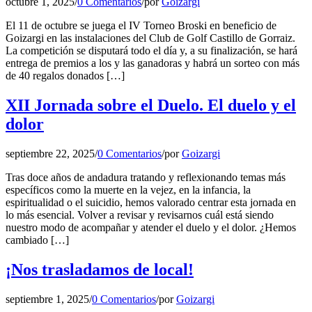
octubre 1, 2025
/
0 Comentarios
/
por
Goizargi
El 11 de octubre se juega el IV Torneo Broski en beneficio de
Goizargi en las instalaciones del Club de Golf Castillo de Gorraiz.
La competición se disputará todo el día y, a su finalización, se hará
entrega de premios a los y las ganadoras y habrá un sorteo con más
de 40 regalos donados […]
XII Jornada sobre el Duelo. El duelo y el
dolor
septiembre 22, 2025
/
0 Comentarios
/
por
Goizargi
Tras doce años de andadura tratando y reflexionando temas más
específicos como la muerte en la vejez, en la infancia, la
espiritualidad o el suicidio, hemos valorado centrar esta jornada en
lo más esencial. Volver a revisar y revisarnos cuál está siendo
nuestro modo de acompañar y atender el duelo y el dolor. ¿Hemos
cambiado […]
¡Nos trasladamos de local!
septiembre 1, 2025
/
0 Comentarios
/
por
Goizargi