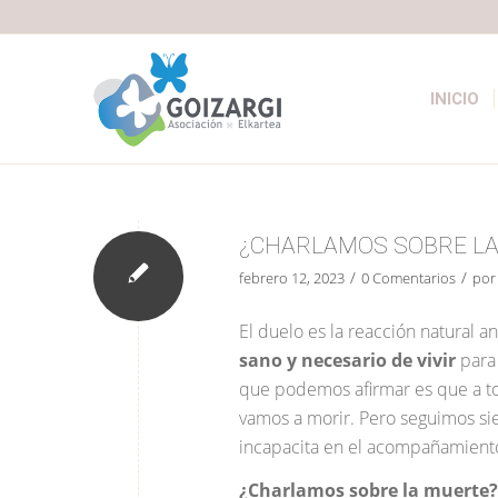
INICIO
¿CHARLAMOS SOBRE L
/
/
febrero 12, 2023
0 Comentarios
po
El duelo es la reacción natural a
sano y necesario de vivir
para 
que podemos afirmar es que a to
vamos a morir. Pero seguimos si
incapacita en el acompañamiento
¿Charlamos sobre la muerte?