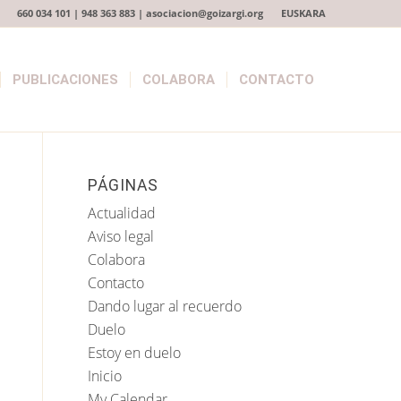
660 034 101 | 948 363 883 | asociacion@goizargi.org
EUSKARA
PUBLICACIONES
COLABORA
CONTACTO
PÁGINAS
Actualidad
Aviso legal
Colabora
Contacto
Dando lugar al recuerdo
Duelo
Estoy en duelo
Inicio
My Calendar