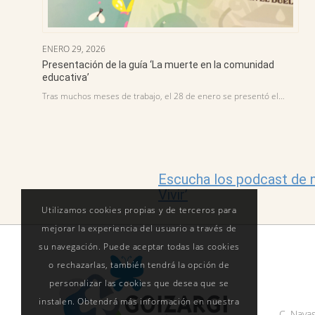
ENERO 29, 2026
Presentación de la guía ‘La muerte en la comunidad
educativa’
Tras muchos meses de trabajo, el 28 de enero se presentó el…
Escucha los podcast de n
Vivir’
Utilizamos cookies propias y de terceros para
mejorar la experiencia del usuario a través de
su navegación. Puede aceptar todas las cookies
o rechazarlas, también tendrá la opción de
personalizar las cookies que desea que se
instalen. Obtendrá más información en nuestra
C. Navas