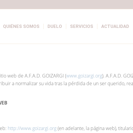
QUIÉNES SOMOS
DUELO
SERVICIOS
ACTUALIDAD
 sitio web de A.F.A.D. GOIZARGI (
www.goizargi.org
). A.F.A.D. GO
ibuir a normalizar su vida tras la pérdida de un ser querido, re
WEB
web:
http://www.goizargi.org
(en adelante, la página web), titul