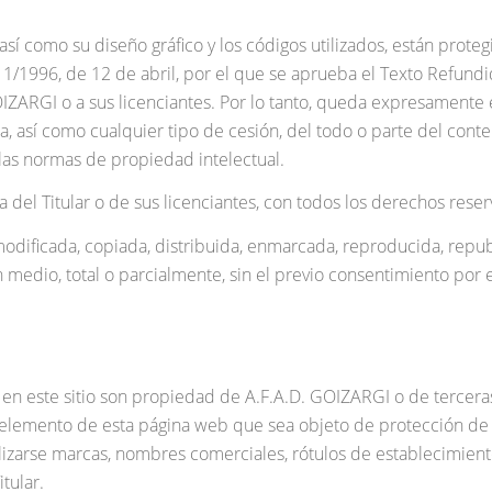
así como su diseño gráfico y los códigos utilizados, están prot
 1/1996, de 12 de abril, por el que se aprueba el Texto Refundi
ZARGI o a sus licenciantes. Por lo tanto, queda expresamente 
, así como cualquier tipo de cesión, del todo o parte del conten
 las normas de propiedad intelectual.
del Titular o de sus licenciantes, con todos los derechos reser
dificada, copiada, distribuida, enmarcada, reproducida, republ
edio, total o parcialmente, sin el previo consentimiento por es
 en este sitio son propiedad de A.F.A.D. GOIZARGI o de terce
r elemento de esta página web que sea objeto de protección de a
lizarse marcas, nombres comerciales, rótulos de establecimient
tular.