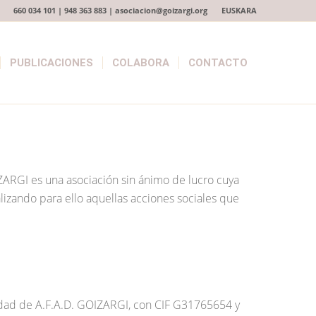
660 034 101 | 948 363 883 | asociacion@goizargi.org
EUSKARA
PUBLICACIONES
COLABORA
CONTACTO
IZARGI es una asociación sin ánimo de lucro cuya
alizando para ello aquellas acciones sociales que
aridad de A.F.A.D. GOIZARGI, con CIF G31765654 y