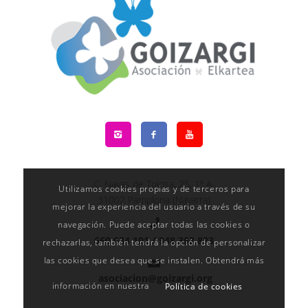
C. Navas de Tolosa, 25, 1º A,
Utilizamos cookies propias y de terceros para
31002 Pamplona (Navarra)
mejorar la experiencia del usuario a través de su
navegación. Puede aceptar todas las cookies o
660 034 101 /
948 363 883
rechazarlas, también tendrá la opción de personalizar
las cookies que desea que se instalen. Obtendrá más
asociacion@goizargi.org
información en nuestra
Política de cookies