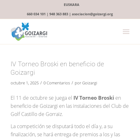
EUSKARA
660 034 101 | 948 363 883 | asociacion@goizargi.org
IV Torneo Broski en beneficio de
Goizargi
/
/
octubre 1, 2025
0 Comentarios
por
Goizargi
El 11 de octubre se juega el
IV Torneo Broski
en
beneficio de Goizargi en las instalaciones del Club de
Golf Castillo de Gorraiz.
La competición se disputará todo el día y, a su
finalización, se hará entrega de premios a los y las