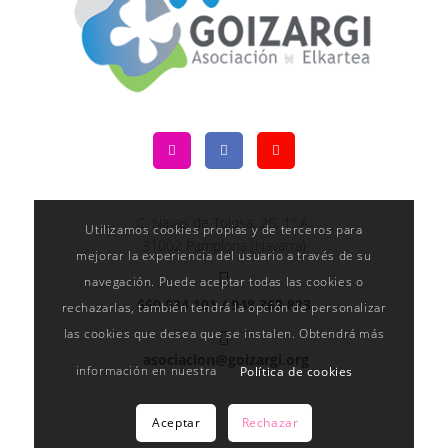
C. Navas de Tolosa, 25, 1º A,
Utilizamos cookies propias y de terceros para
31002 Pamplona (Navarra)
mejorar la experiencia del usuario a través de su
navegación. Puede aceptar todas las cookies o
660 034 101 /
948 363 883
rechazarlas, también tendrá la opción de personalizar
las cookies que desea que se instalen. Obtendrá más
asociacion@goizargi.org
información en nuestra
Política de cookies
Aceptar
Rechazar