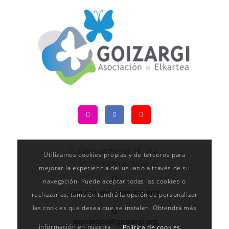
C. Navas de Tolosa, 25, 1º A,
Utilizamos cookies propias y de terceros para
31002 Pamplona (Navarra)
mejorar la experiencia del usuario a través de su
navegación. Puede aceptar todas las cookies o
660 034 101 /
948 363 883
rechazarlas, también tendrá la opción de personalizar
las cookies que desea que se instalen. Obtendrá más
asociacion@goizargi.org
información en nuestra
Política de cookies