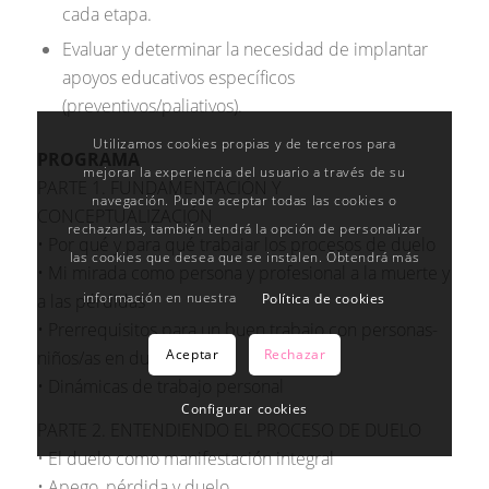
cada etapa.
Evaluar y determinar la necesidad de implantar
apoyos educativos específicos
(preventivos/paliativos).
Utilizamos cookies propias y de terceros para
PROGRAMA
mejorar la experiencia del usuario a través de su
PARTE 1. FUNDAMENTACIÓN Y
navegación. Puede aceptar todas las cookies o
CONCEPTUALIZACIÓN
rechazarlas, también tendrá la opción de personalizar
• Por qué y para qué trabajar los procesos de duelo
las cookies que desea que se instalen. Obtendrá más
• Mi mirada como persona y profesional a la muerte y
información en nuestra
a las pérdidas
Política de cookies
• Prerrequisitos para un buen trabajo con personas-
Aceptar
Rechazar
niños/as en duelo
• Dinámicas de trabajo personal
Configurar cookies
PARTE 2. ENTENDIENDO EL PROCESO DE DUELO
• El duelo como manifestación integral
• Apego, pérdida y duelo