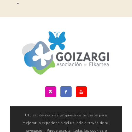
C. Navas de Tolosa, 25, 1º A,
Utilizamos cookies propias y de terceros para
31002 Pamplona (Navarra)
mejorar la experiencia del usuario a través de su
navegación. Puede aceptar todas las cookies o