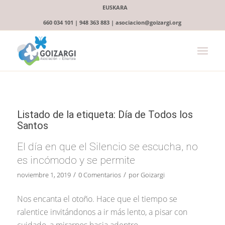
EUSKARA
660 034 101 | 948 363 883 | asociacion@goizargi.org
Listado de la etiqueta:
Día de Todos los
Santos
El día en que el Silencio se escucha, no
es incómodo y se permite
/
/
noviembre 1, 2019
0 Comentarios
por
Goizargi
Nos encanta el otoño. Hace que el tiempo se
ralentice invitándonos a ir más lento, a pisar con
cuidado, a mirarnos hacia adentro.