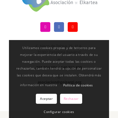
C. Navas de Tolosa, 25, 1º A,
Utilizamos cookies propias y de terceros para
31002 Pamplona (Navarra)
mejorar la experiencia del usuario a través de su
navegación. Puede aceptar todas las cookies o
660 034 101 /
948 363 883
rechazarlas, también tendrá la opción de personalizar
las cookies que desea que se instalen. Obtendrá más
asociacion@goizargi.org
información en nuestra
Política de cookies
Aceptar
Rechazar
Configurar cookies