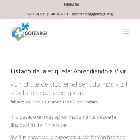
EUSKARA
660 034 101 | 948 363 883 | asociacion@goizargi.org
Listado de la etiqueta:
Aprendiendo a Vivir
«Un chute de vida en el sentido más vital
y doloroso de la palabra»
/
/
febrero 19, 2021
0 Comentarios
por
Goizargi
“Ha pasado un mes aproximadamente desde la
finalización de Pinceladas I.
Iba ilusionada y a la expectativa. Me habían hablado