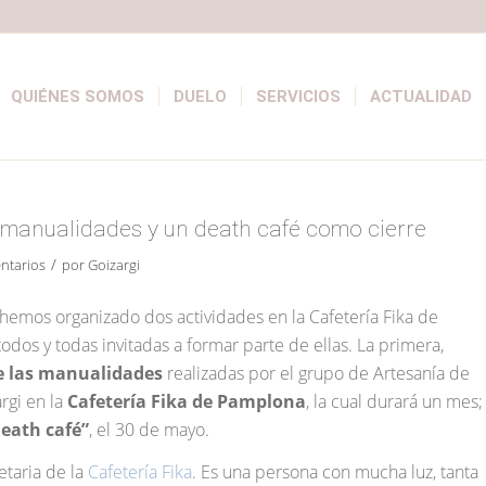
QUIÉNES SOMOS
DUELO
SERVICIOS
ACTUALIDAD
 manualidades y un death café como cierre
/
ntarios
por
Goizargi
emos organizado dos actividades en la Cafetería Fika de
odos y todas invitadas a formar parte de ellas. La primera,
e las manualidades
realizadas por el grupo de Artesanía de
rgi en la
Cafetería Fika de Pamplona
, la cual durará un mes;
eath café”
, el 30 de mayo.
etaria de la
Cafetería Fika
. Es una persona con mucha luz, tanta