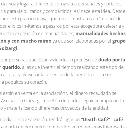
dar voz y lugar a diferentes proyectos personales y sociales,
ía para visibilizarlos y compartirlos. Así nace esta idea. Desde
ando esta gran iniciativa, queremos mostraros un “trocito” de
 por ello os invitamos a pasaros por esta acogedora cafetería y
 nuestra exposición de manualidades;
manualidades hechas
zón y con mucho mimo
ya que son elaboradas por el
grupo
Goizargi
.
por personas que están viviendo un proceso de
duelo por la
r querido
, a las que invertir el tiempo realizando este tipo de
a a curar y atravesar la ausencia de la pérdida de su ser
r a poquitos su corazón.
 están en venta en la asociación y el dinero recaudado se
la Asociación Goizargi con el fin de poder seguir acompañando
o y materializando diferentes proyectos de la entidad.
mo día de la exposición, tendrá lugar un
“Death Café” –café
n espacio de encuentro compartido entre personas interesadas