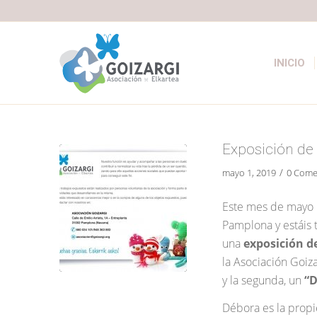
INICIO
Exposición de
/
mayo 1, 2019
0 Come
Este mes de mayo h
Pamplona y estáis t
una
exposición d
la Asociación Goiza
y la segunda, un
“D
Débora es la propi