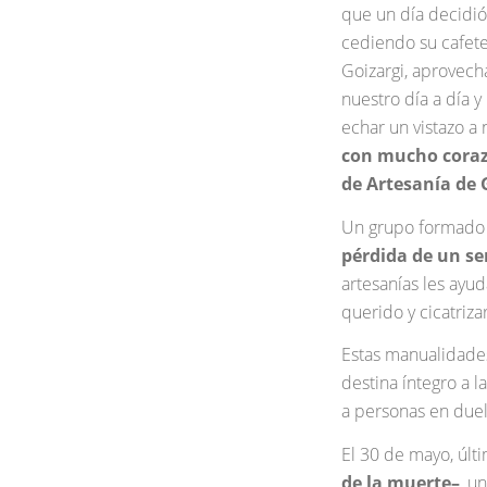
que un día decidió 
cediendo su cafeter
Goizargi, aprovech
nuestro día a día y
echar un vistazo a
con mucho cora
de Artesanía de 
Un grupo formado 
pérdida de un se
artesanías les ayud
querido y cicatriza
Estas manualidades
destina íntegro a 
a personas en duel
El 30 de mayo, últi
de la muerte–
, u