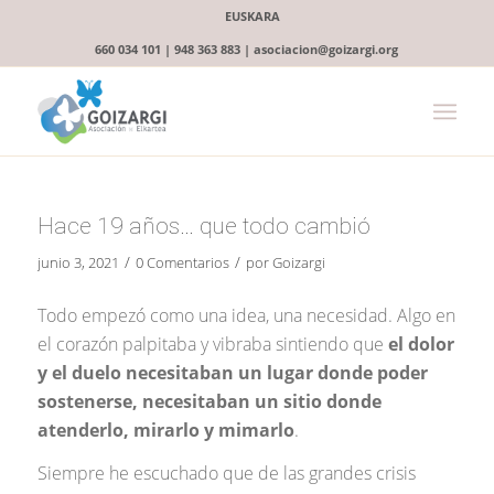
EUSKARA
660 034 101 | 948 363 883 | asociacion@goizargi.org
Hace 19 años… que todo cambió
/
/
junio 3, 2021
0 Comentarios
por
Goizargi
Todo empezó como una idea, una necesidad. Algo en
el corazón palpitaba y vibraba sintiendo que
el dolor
y el duelo necesitaban un lugar donde poder
sostenerse, necesitaban un sitio donde
atenderlo, mirarlo y mimarlo
.
Siempre he escuchado que de las grandes crisis