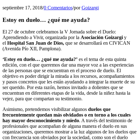
septiembre 17, 2018
/
0 Comentarios
/
por
Goizargi
Estoy en duelo… ¿qué me ayuda?
El 27 de octubre celebramos la V Jornada sobre el Duelo:
Aprendiendo a Vivir, organizada por la
Asociación Goizargi
y
el
Hospital San Juan de Dios,
que se desarrollará en CIVICAN
(Avenida Pío XII, Pamplona).
‘Estoy en duelo… ¿qué me ayuda?’
es el tema de esta quinta
edición, con el que queremos dar una mayor voz a las experiencias
de las personas que se encuentran en el proceso de duelo. El
objetivo es poder dirigir la mirada a los recursos, acompañamientos
y pasos concretos que les están ayudando a integrar la muerte de su
ser querido. Por esta razón, hemos invitado a dolientes que se
encuentran en diferentes etapas de la vida, desde la niñez hasta la
vejez, para que compartan su testimonio.
Asimismo, pretendemos visibilizar algunos
duelos que
frecuentemente quedan más olvidados o en torno a los cuales
hay mayor desconocimiento y miedo
. A través del testimonio de
profesionales que acompañan de alguna manera el duelo en sus
organizaciones, queremos mostrar a la luz algunos de los duelos que
con frecuencia son obviados por la sociedad, como son el duelo