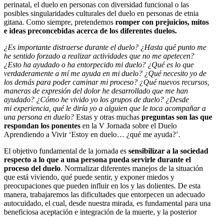
perinatal, el duelo en personas con diversidad funcional o las
posibles singularidades culturales del duelo en personas de etnia
gitana. Como siempre, pretendemos
romper con prejuicios, mitos
e ideas preconcebidas acerca de los diferentes duelos.
¿Es importante distraerse durante el duelo? ¿Hasta qué punto me
he sentido forzado a realizar actividades que no me apetecen?
¿Esto ha ayudado o ha entorpecido mi duelo? ¿Qué es lo que
verdaderamente a mí me ayuda en mi duelo? ¿Qué necesito yo de
los demás para poder caminar mi proceso? ¿Qué nuevos recursos,
maneras de expresión del dolor he desarrollado que me han
ayudado? ¿Cómo he vivido yo los grupos de duelo? ¿Desde
mi
experiencia, qué le diría yo a alguien que le toca acompañar a
una persona en duelo?
Estas y otras muchas
preguntas son las que
respondan los ponentes
en la V Jornada sobre el Duelo
Aprendiendo a Vivir ‘Estoy en duelo… ¿qué me ayuda?’.
El objetivo fundamental de la jornada es
sensibilizar a la sociedad
respecto a lo que a una persona pueda servirle durante el
proceso del duelo
. Normalizar diferentes manejos de la situación
que está viviendo, qué puede sentir, y exponer miedos y
preocupaciones que pueden influir en los y las dolientes. De esta
manera, trabajaremos las dificultades que entorpecen un adecuado
autocuidado, el cual, desde nuestra mirada, es fundamental para una
beneficiosa aceptación e integración de la muerte, y la posterior