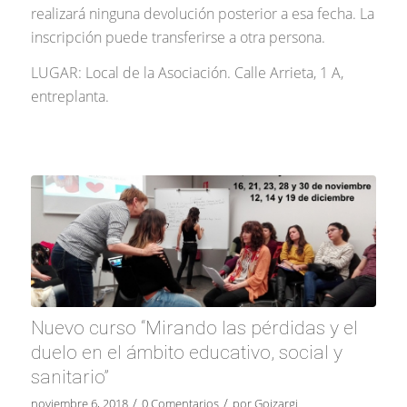
realizará ninguna devolución posterior a esa fecha. La
inscripción puede transferirse a otra persona.
LUGAR: Local de la Asociación. Calle Arrieta, 1 A,
entreplanta.
Nuevo curso “Mirando las pérdidas y el
duelo en el ámbito educativo, social y
sanitario”
/
/
noviembre 6, 2018
0 Comentarios
por
Goizargi