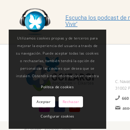
Escucha los podcast de n
Vivir’
Utilizamos cookies propias y de terceros para
mejorar la experiencia del usuario a través de
su navegación. Puede aceptar todas las cookies
o rechazarlas, también tendrá la opción de
personalizar las cookies que desea que se
instalen. Obtendrá más información en nuestra
C. Navas
Política de cookies
31002 P
660
Aceptar
Rechazar
aso
Configurar cookies
© Copyright - Asociación Goizargi