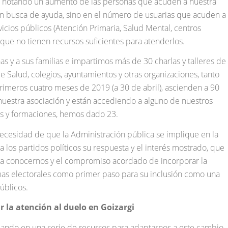
s notando un aumento de las personas que acuden a nuestra
 en busca de ayuda, sino en el número de usuarias que acuden a
icios públicos (Atención Primaria, Salud Mental, centros
 que no tienen recursos suficientes para atenderlos.
 y a sus familias e impartimos más de 30 charlas y talleres de
 Salud, colegios, ayuntamientos y otras organizaciones, tanto
rimeros cuatro meses de 2019 (a 30 de abril), ascienden a 90
nuestra asociación y están accediendo a alguno de nuestros
as y formaciones, hemos dado 23.
necesidad de que la Administración pública se implique en la
 los partidos políticos su respuesta y el interés mostrado, que
ra conocernos y el compromiso acordado de incorporar la
mas electorales como primer paso para su inclusión como una
úblicos.
 la atención al duelo en Goizargi
jando en una serie de recursos para adaptarnos a este cambio.