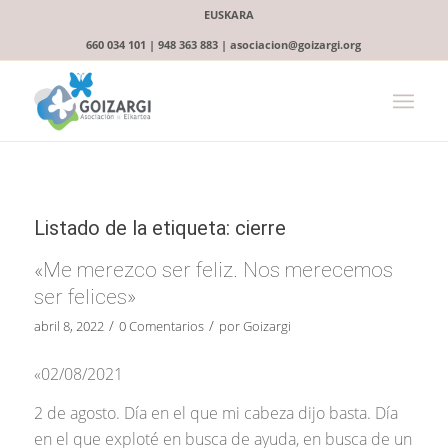
EUSKARA
660 034 101 | 948 363 883 | asociacion@goizargi.org
Listado de la etiqueta:
cierre
«Me merezco ser feliz. Nos merecemos
ser felices»
/
/
abril 8, 2022
0 Comentarios
por
Goizargi
«02/08/2021
2 de agosto. Día en el que mi cabeza dijo basta. Día
en el que exploté en busca de ayuda, en busca de un