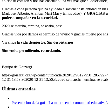
abierto tu corazón y nos has enseñado una vez más que el dolor duele,
Gracias a cada persona que ha ayudado a sostener esta entidad en un 
MariJose, Alberto, Arantza, Mari Mar y tantos otros). Y
GRACIAS a ca
poder acompañar en la oscuridad.
2020 se marcha, termina, se acaba, pasa.
Gracias vida por darnos el permiso de vivirlo y gracias muerte por ens
Vivamos la vida despiertos. Sin despistarnos.
Sintiendo, permitiendo, recordando.
Equipo de Goizargi
https://goizargi.org/wp-content/uploads/2020/12/93127950_2857
12-31 13:53:30
2020-12-31 13:56:32
2020 se marcha, termina, se acab
Últimas entradas
Presentación de la guía ‘La muerte en la comunidad educativa’