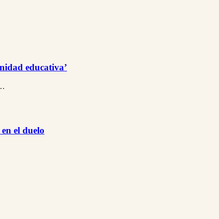
unidad educativa’
l…
en el duelo