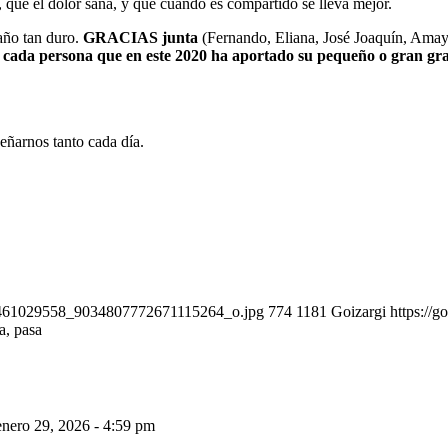
 que el dolor sana, y que cuando es compartido se lleva mejor.
año tan duro.
GRACIAS junta
(Fernando, Eliana, José Joaquín, Amaya
da persona que en este 2020 ha aportado su pequeño o gran grani
eñarnos tanto cada día.
227461029558_9034807772671115264_o.jpg
774
1181
Goizargi
https://
a, pasa
enero 29, 2026 - 4:59 pm