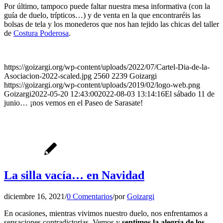
Por último, tampoco puede faltar nuestra mesa informativa (con la
guía de duelo, trípticos…) y de venta en la que encontraréis las
bolsas de tela y los monederos que nos han tejido las chicas del taller
de
Costura Poderosa
.
https://goizargi.org/wp-content/uploads/2022/07/Cartel-Dia-de-la-
Asociacion-2022-scaled.jpg
2560
2239
Goizargi
https://goizargi.org/wp-content/uploads/2019/02/logo-web.png
Goizargi
2022-05-20 12:43:00
2022-08-03 13:14:16
El sábado 11 de
junio… ¡nos vemos en el Paseo de Sarasate!
La silla vacía… en Navidad
diciembre 16, 2021
/
0 Comentarios
/
por
Goizargi
En ocasiones, mientras vivimos nuestro duelo, nos enfrentamos a
sensaciones contradictorias. Vemos y
sentimos la alegría de los