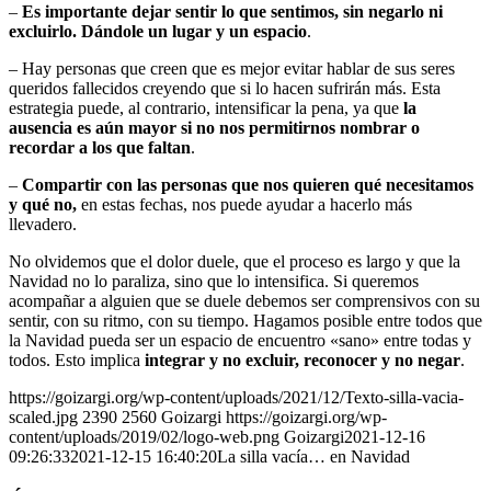
–
Es importante dejar sentir lo que sentimos, sin negarlo ni
excluirlo. Dándole un lugar y un espacio
.
– Hay personas que creen que es mejor evitar hablar de sus seres
queridos fallecidos creyendo que si lo hacen sufrirán más. Esta
estrategia puede, al contrario, intensificar la pena, ya que
la
ausencia es aún mayor si no nos permitirnos nombrar o
recordar a los que faltan
.
–
Compartir con las personas que nos quieren qué necesitamos
y qué no,
en estas fechas, nos puede ayudar a hacerlo más
llevadero.
No olvidemos que el dolor duele, que el proceso es largo y que la
Navidad no lo paraliza, sino que lo intensifica. Si queremos
acompañar a alguien que se duele debemos ser comprensivos con su
sentir, con su ritmo, con su tiempo. Hagamos posible entre todos que
la Navidad pueda ser un espacio de encuentro «sano» entre todas y
todos. Esto implica
integrar y no excluir, reconocer y no negar
.
https://goizargi.org/wp-content/uploads/2021/12/Texto-silla-vacia-
scaled.jpg
2390
2560
Goizargi
https://goizargi.org/wp-
content/uploads/2019/02/logo-web.png
Goizargi
2021-12-16
09:26:33
2021-12-15 16:40:20
La silla vacía… en Navidad