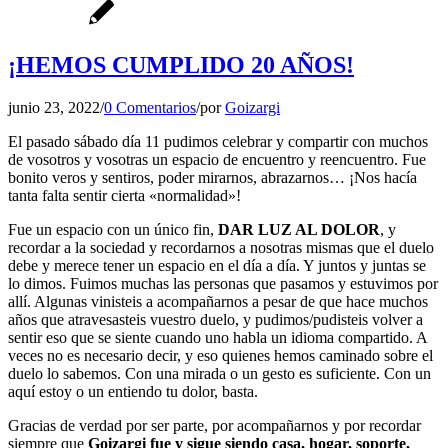
¡HEMOS CUMPLIDO 20 AÑOS!
junio 23, 2022
/
0 Comentarios
/
por
Goizargi
El pasado sábado día 11 pudimos celebrar y compartir con muchos
de vosotros y vosotras un espacio de encuentro y reencuentro. Fue
bonito veros y sentiros, poder mirarnos, abrazarnos… ¡Nos hacía
tanta falta sentir cierta «normalidad»!
Fue un espacio con un único fin,
DAR LUZ AL DOLOR
, y
recordar a la sociedad y recordarnos a nosotras mismas que el duelo
debe y merece tener un espacio en el día a día. Y juntos y juntas se
lo dimos. Fuimos muchas las personas que pasamos y estuvimos por
allí. Algunas vinisteis a acompañarnos a pesar de que hace muchos
años que atravesasteis vuestro duelo, y pudimos/pudisteis volver a
sentir eso que se siente cuando uno habla un idioma compartido. A
veces no es necesario decir, y eso quienes hemos caminado sobre el
duelo lo sabemos. Con una mirada o un gesto es suficiente. Con un
aquí estoy o un entiendo tu dolor, basta.
Gracias de verdad por ser parte, por acompañarnos y por recordar
siempre que
Goizargi fue y sigue siendo casa, hogar, soporte,