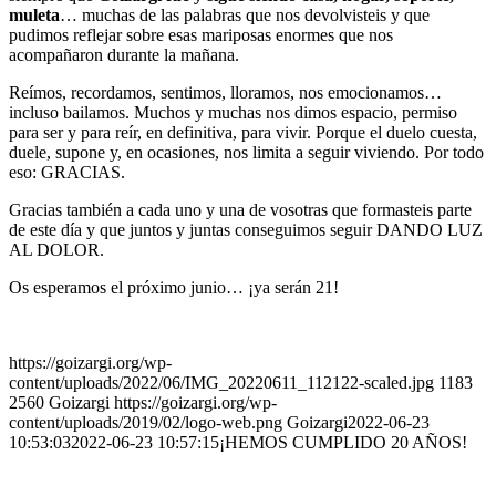
muleta
… muchas de las palabras que nos devolvisteis y que
pudimos reflejar sobre esas mariposas enormes que nos
acompañaron durante la mañana.
Reímos, recordamos, sentimos, lloramos, nos emocionamos…
incluso bailamos. Muchos y muchas nos dimos espacio, permiso
para ser y para reír, en definitiva, para vivir. Porque el duelo cuesta,
duele, supone y, en ocasiones, nos limita a seguir viviendo. Por todo
eso: GRACIAS.
Gracias también a cada uno y una de vosotras que formasteis parte
de este día y que juntos y juntas conseguimos seguir DANDO LUZ
AL DOLOR.
Os esperamos el próximo junio… ¡ya serán 21!
https://goizargi.org/wp-
content/uploads/2022/06/IMG_20220611_112122-scaled.jpg
1183
2560
Goizargi
https://goizargi.org/wp-
content/uploads/2019/02/logo-web.png
Goizargi
2022-06-23
10:53:03
2022-06-23 10:57:15
¡HEMOS CUMPLIDO 20 AÑOS!