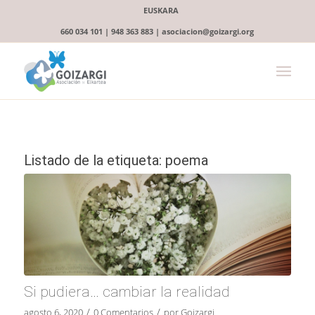
EUSKARA
660 034 101 | 948 363 883 | asociacion@goizargi.org
Listado de la etiqueta:
poema
Si pudiera… cambiar la realidad
/
/
agosto 6, 2020
0 Comentarios
por
Goizargi