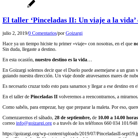
El taller ‘Pinceladas II: Un viaje a la vid
julio 2, 2019
/
0 Comentarios
/
por
Goizargi
Hace ya un tiempo hiciste tu primer «viaje» con nosotras, en el que
n
Sin duda, llegaste a destino.
En esta ocasión,
nuestro destino es la vida
…
En Goizargi solemos decir que el Duelo puede asemejarse a un gran vi
guiando nuestra dirección. Un viaje donde atravesamos mares de nube
Es necesario cruzar todo esto para sanarnos y llegar a ese destino en 
En el taller de
Pinceladas II
volveremos a reencontrarnos, a mirarnos, 
Como sabéis, para empezar, hay que preparar la maleta. Por eso, q
Comenzaremos el sábado,
28 de septiembre,
de
10.00 a 14.00 horas
correo
info@goizargi.org
o a través de los teléfonos 660 034 101/948 
https://goizargi.org/wp-content/uploads/2019/07/PinceladasII-sept19.