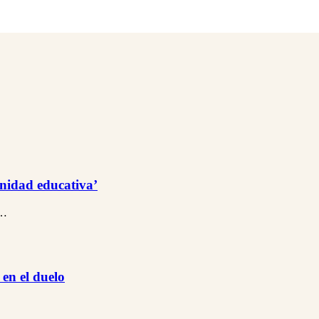
unidad educativa’
l…
en el duelo