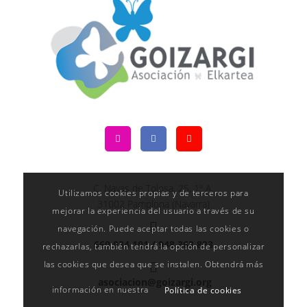
C. Navas de Tolosa, 25, 1º A,
Utilizamos cookies propias y de terceros para
31002 Pamplona (Navarra)
mejorar la experiencia del usuario a través de su
navegación. Puede aceptar todas las cookies o
660 034 101 /
948 363 883
rechazarlas, también tendrá la opción de personalizar
las cookies que desea que se instalen. Obtendrá más
asociacion@goizargi.org
información en nuestra
Política de cookies