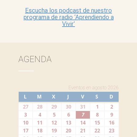
Escucha los podcast de nuestro
programa de radio ‘Aprendiendo a
Vivir’
AGENDA
Eventos en agosto 2026
L
LUNES
M
MARTES
X
MIÉRCOLES
J
JUEVES
V
VIERNES
S
SÁBADO
D
DOMIN
27
27
28
28
29
29
30
30
31
31
1
1
2
2
julio,
julio,
julio,
julio,
julio,
agosto,
agosto,
3
3
4
4
5
5
6
6
7
7
8
8
9
9
2026
2026
2026
2026
2026
2026
2026
agosto,
agosto,
agosto,
agosto,
agosto,
agosto,
agosto,
10
10
11
11
12
12
13
13
14
14
15
15
16
16
2026
2026
2026
2026
2026
2026
2026
agosto,
agosto,
agosto,
agosto,
agosto,
agosto,
agosto,
17
17
18
18
19
19
20
20
21
21
22
22
23
23