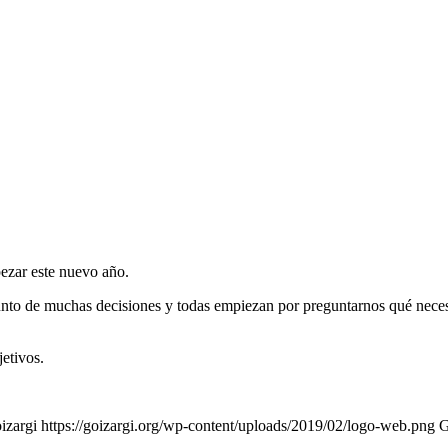
ezar este nuevo año.
njunto de muchas decisiones y todas empiezan por preguntarnos qué n
etivos.
izargi
https://goizargi.org/wp-content/uploads/2019/02/logo-web.png
G