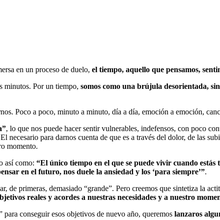
mersa en un proceso de duelo,
el tiempo, aquello que pensamos, sent
los minutos. Por un tiempo,
somos como una brújula desorientada, sin
os. Poco a poco, minuto a minuto, día a día, emoción a emoción, canció
a”
, lo que nos puede hacer sentir vulnerables, indefensos, con poco co
o. El necesario para darnos cuenta de que es a través del dolor, de las 
stro momento.
go así como:
“El único tiempo en el que se puede vivir cuando estás 
nsar en el futuro, nos duele la ansiedad y los ‘para siempre’”
.
ar, de primeras, demasiado “grande”. Pero creemos que sintetiza la acti
bjetivos reales y acordes a nuestras necesidades y a nuestro mome
lla” para conseguir esos objetivos de nuevo año, queremos
lanzaros algu