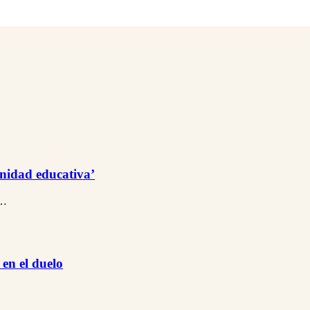
unidad educativa’
l…
en el duelo