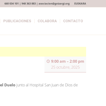
660 034 101 | 948 363 883 | asociacion@goizargi.org
EUSKARA
PUBLICACIONES
COLABORA
CONTACTO
9:00 am
–
2:00 pm
25 octubre, 2025
 el Duelo
junto al Hospital San Juan de Dios de