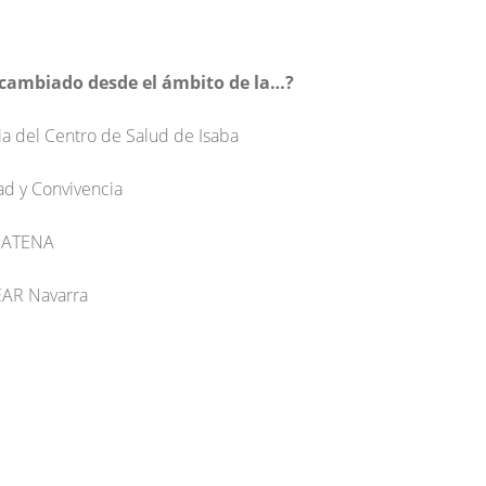
ambiado desde el ámbito de la…?
ia del Centro de Salud de Isaba
dad y Convivencia
n ATENA
CEAR Navarra