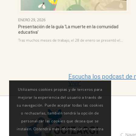
ENERO 29, 2026
Presentación de la guía ‘La muerte en la comunidad
educativa’
Tras muchos meses de trabajo, el 28 de enero se presentó el…
Escucha los podcast de n
Vivir’
Utilizamos cookies propias y de terceros para
mejorar la experiencia del usuario a través de
su navegación. Puede aceptar todas las cookies
o rechazarlas, también tendrá la opción de
personalizar las cookies que desea que se
instalen. Obtendrá más información en nuestra
C. Navas