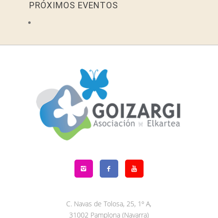
PRÓXIMOS EVENTOS
C. Navas de Tolosa, 25, 1º A,
31002 Pamplona (Navarra)