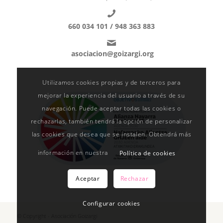
660 034 101 /
948 363 883
asociacion@goizargi.org
Utilizamos cookies propias y de terceros para
mejorar la experiencia del usuario a través de su
navegación. Puede aceptar todas las cookies o
rechazarlas, también tendrá la opción de personalizar
las cookies que desea que se instalen. Obtendrá más
información en nuestra
Política de cookies
Aceptar
Rechazar
Configurar cookies
© Copyright - Asociación Goizargi