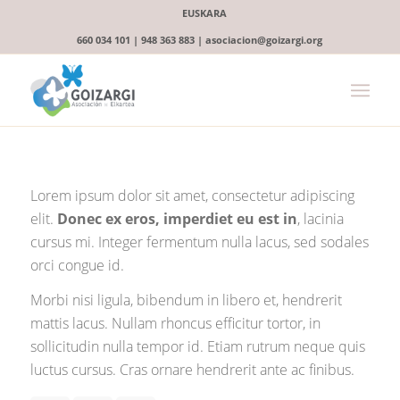
EUSKARA
660 034 101 | 948 363 883 | asociacion@goizargi.org
Lorem ipsum dolor sit amet, consectetur adipiscing
elit.
Donec ex eros, imperdiet eu est in
, lacinia
cursus mi. Integer fermentum nulla lacus, sed sodales
orci congue id.
Morbi nisi ligula, bibendum in libero et, hendrerit
mattis lacus. Nullam rhoncus efficitur tortor, in
sollicitudin nulla tempor id. Etiam rutrum neque quis
luctus cursus. Cras ornare hendrerit ante ac finibus.