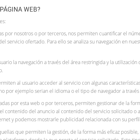
 PÁGINA WEB?
es:
as por nosotros o por terceros, nos permiten cuantificar el númer
 del servicio ofertado. Para ello se analiza su navegación en nue
uario la navegación a través del área restringida y la utilizació
o.
rmiten al usuario acceder al servicio con algunas característic
mo por ejemplo serian el idioma o el tipo de navegador a través d
tadas por esta web o por terceros, permiten gestionar de la form
l contenido del anuncio al contenido del servicio solicitado o a
ernet y podemos mostrarle publicidad relacionada con su perfil
quellas que permiten la gestión, de la forma más eficaz posible, 
o plataforma desde la que presta el servicio solicitado. Este t