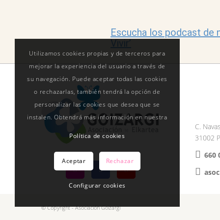
Escucha los podcast de n
Vivir’
Utilizamos cookies propias y de terceros para
mejorar la experiencia del usuario a través de
su navegación. Puede aceptar todas las cookies
o rechazarlas, también tendrá la opción de
personalizar las cookies que desea que se
instalen. Obtendrá más información en nuestra
C. Navas
Política de cookies
31002 P
660 
Aceptar
Rechazar
asoc
Configurar cookies
© Copyright - Asociación Goizargi