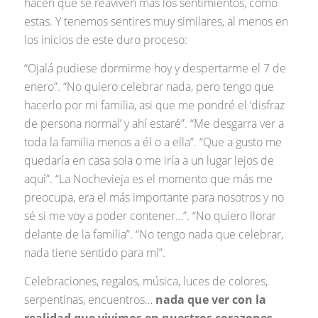
hacen que se reaviven más los sentimientos, como
estas. Y tenemos sentires muy similares, al menos en
los inicios de este duro proceso:
“Ojalá pudiese dormirme hoy y despertarme el 7 de
enero”. “No quiero celebrar nada, pero tengo que
hacerlo por mi familia, asi que me pondré el ‘disfraz
de persona normal’ y ahí estaré”. “Me desgarra ver a
toda la familia menos a él o a ella”. “Que a gusto me
quedaría en casa sola o me iría a un lugar lejos de
aquí”. “La Nochevieja es el momento que más me
preocupa, era el más importante para nosotros y no
sé si me voy a poder contener…”. “No quiero llorar
delante de la familia”. “No tengo nada que celebrar,
nada tiene sentido para mí”.
Celebraciones, regalos, música, luces de colores,
serpentinas, encuentros…
nada que ver con la
realidad que vivimos en nuestros corazones